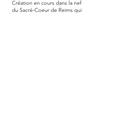
Création en cours dans la nef
du Sacré-Coeur de Reims qui
habrite depuis janvier 2021
l'Atelier SImon-Marq. Le nom
de l'artiste sera dévoilé en
janvier 2023 lors de la pose
des premières fenêtres
réalisées.
Recevoir la newsletter
S'inscrire